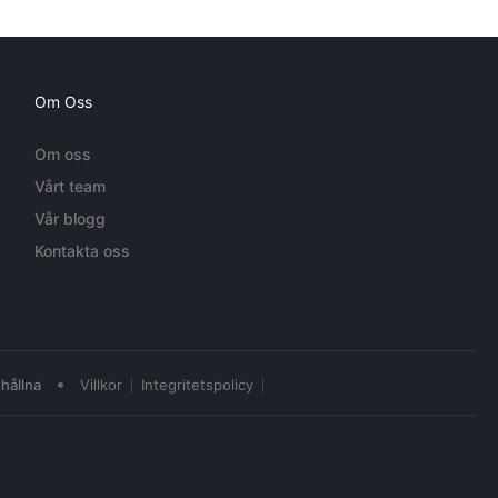
Om Oss
Om oss
Vårt team
Vår blogg
Kontakta oss
•
hållna
Villkor
Integritetspolicy