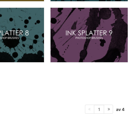
av 4
1