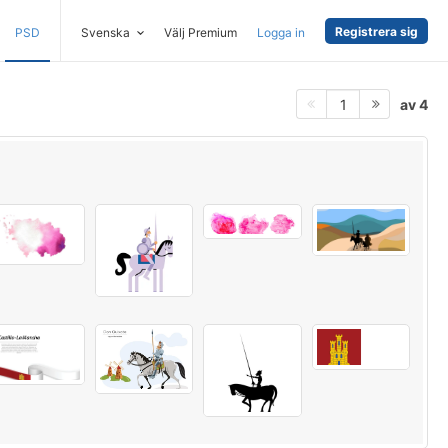
Registrera sig
PSD
Svenska
Välj Premium
Logga in
av 4
1