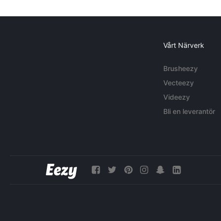
Vårt Närverk
Brusheezy
Vecteezy
Videezy
Bli en leverantör