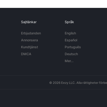
Sajtlänkar
Språk
Erbjudanden
English
Annonsera
Español
Kundtjänst
Português
DMCA
Deutsch
Mer...
© 2026 Eezy LLC. Alla rättigheter förbe