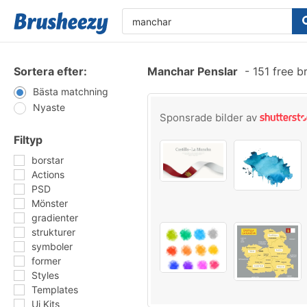
Sortera efter:
Manchar Penslar
-
151 free b
Bästa matchning
Nyaste
Sponsrade bilder av
Filtyp
borstar
Actions
PSD
Mönster
gradienter
strukturer
symboler
former
Styles
Templates
Ui Kits