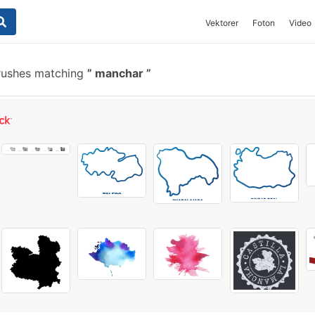
Vektorer
Foton
Video
rushes matching
manchar