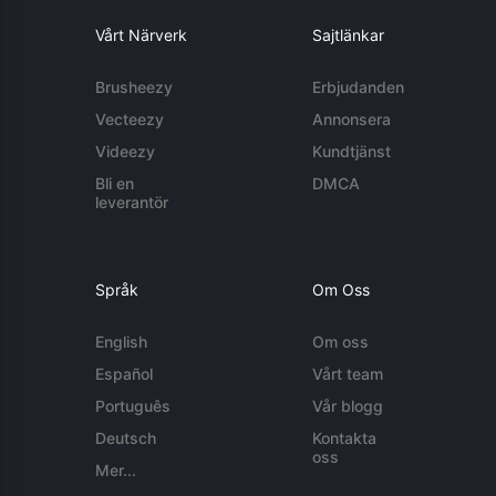
Vårt Närverk
Sajtlänkar
Brusheezy
Erbjudanden
Vecteezy
Annonsera
Videezy
Kundtjänst
Bli en
DMCA
leverantör
Språk
Om Oss
English
Om oss
Español
Vårt team
Português
Vår blogg
Deutsch
Kontakta
oss
Mer...