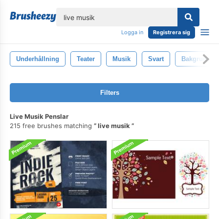
lose
Logga in
Registrera sig
Underhållning
Teater
Musik
Svart
Bakgrund
Filters
Live Musik Penslar
215 free brushes matching
live musik