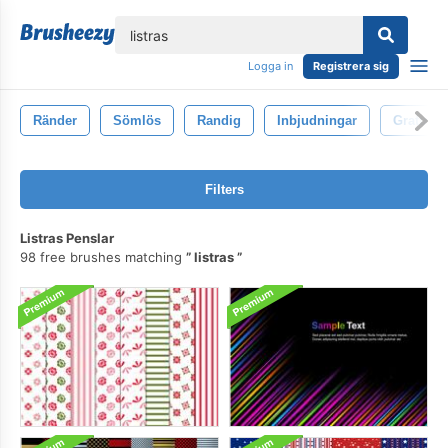
lose
Logga in
Registrera sig
Ränder
Sömlös
Randig
Inbjudningar
Gratulat
Filters
Listras Penslar
98 free brushes matching
listras