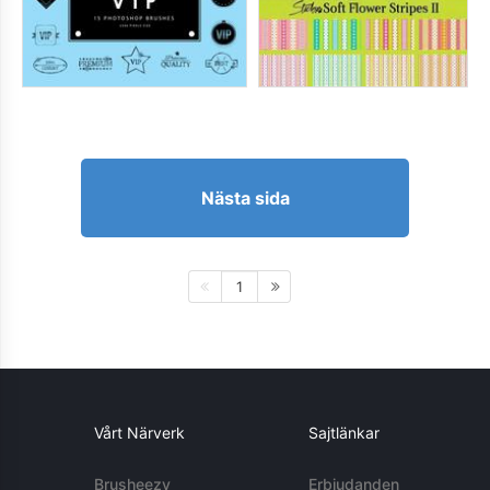
Nästa sida
1
Vårt Närverk
Sajtlänkar
Brusheezy
Erbjudanden