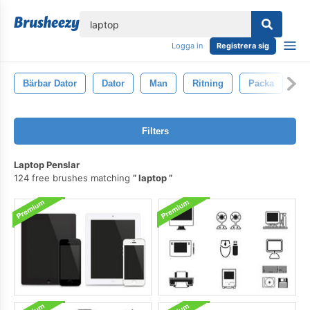
lose
Logga in
Registrera sig
Bärbar Dator
Dator
Man
Ritning
Packa
Ka
Filters
Laptop Penslar
124 free brushes matching
laptop