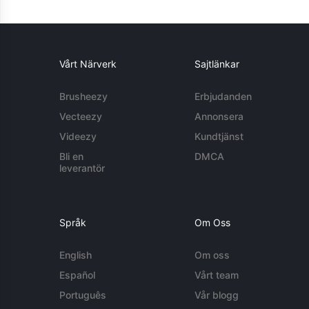
Vårt Närverk
Sajtlänkar
Brusheezy
Erbjudanden
Vecteezy
Annonsera
Videezy
Kundtjänst
Bli en
DMCA
leverantör
Språk
Om Oss
English
Om oss
Español
Vårt team
Português
Vår blogg