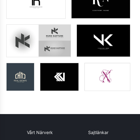
Vårt Närverk
Sajtlänkar