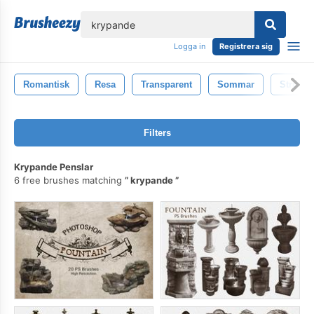
lose
Logga in
Registrera sig
Romantisk
Resa
Transparent
Sommar
Struktu
Filters
Krypande Penslar
6 free brushes matching
krypande