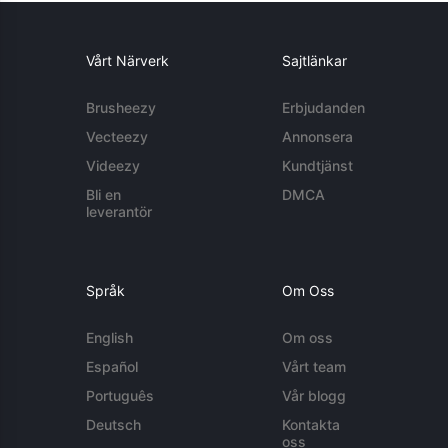
Vårt Närverk
Sajtlänkar
Brusheezy
Erbjudanden
Vecteezy
Annonsera
Videezy
Kundtjänst
Bli en
DMCA
leverantör
Språk
Om Oss
English
Om oss
Español
Vårt team
Português
Vår blogg
Deutsch
Kontakta
oss