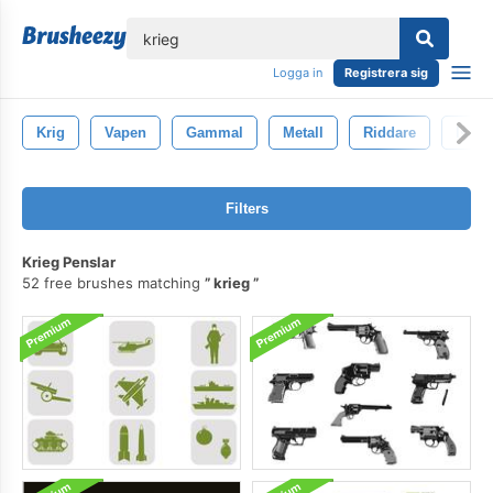
lose
Logga in
Registrera sig
Krig
Vapen
Gammal
Metall
Riddare
Isole
Filters
Krieg Penslar
52 free brushes matching
krieg