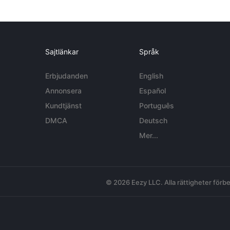
Sajtlänkar
Språk
Erbjudanden
English
Annonsera
Español
Kundtjänst
Português
DMCA
Deutsch
Mer...
© 2026 Eezy LLC. Alla rättigheter förbe