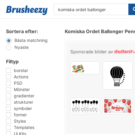
Sortera efter:
Komiska Ordet Ballonger Pen
Bästa matchning
Nyaste
Sponsrade bilder av
Filtyp
borstar
Actions
PSD
Mönster
gradienter
strukturer
symboler
former
Styles
Templates
Ui Kits