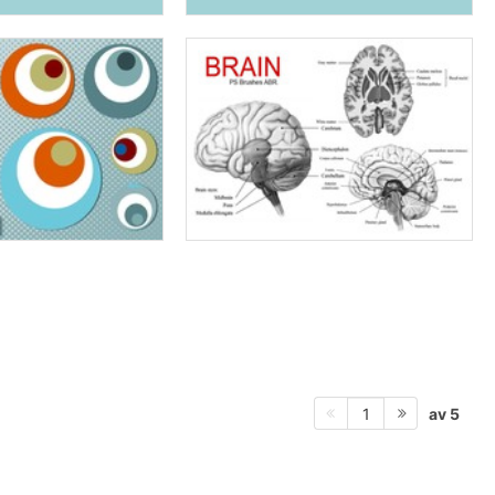
av 5
1