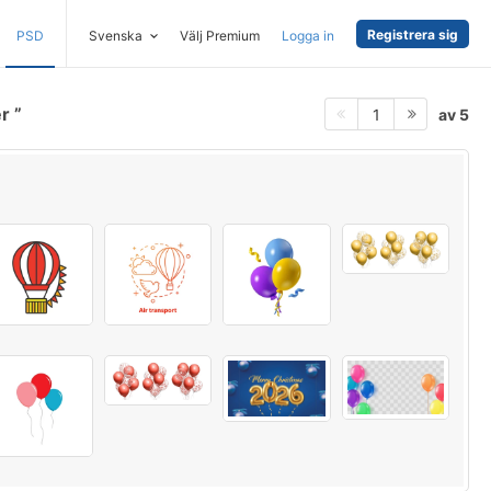
Registrera sig
PSD
Svenska
Välj Premium
Logga in
er
av 5
1