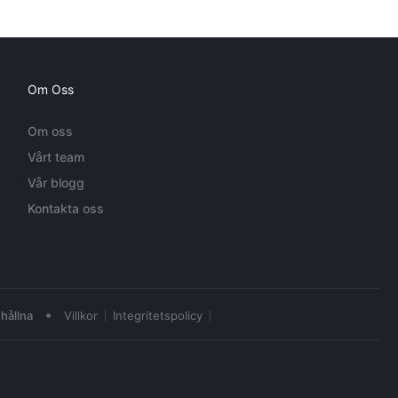
Om Oss
Om oss
Vårt team
Vår blogg
Kontakta oss
•
hållna
Villkor
Integritetspolicy