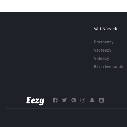
Vårt Närverk
Brusheezy
Vecteezy
Videezy
Bli en leverantör