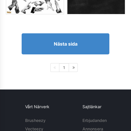
Nästa sida
1
Vårt Närverk
Sajtlänkar
Brusheezy
Erbjudanden
Vecteezy
Annonsera