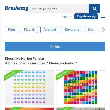
lose
Logga in
Registrera sig
Färg
Färgrik
Abstrakt
Dekorativ
Bakgrund
Filters
Kleurrijke Harten Penslar
941 free brushes matching
kleurrijke harten