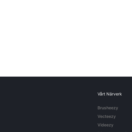
Vårt Närverk
Brusheezy
Vecteezy
Videezy