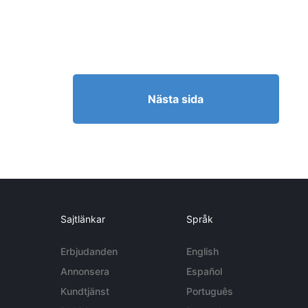
Nästa sida
Sajtlänkar
Språk
Erbjudanden
English
Annonsera
Español
Kundtjänst
Português