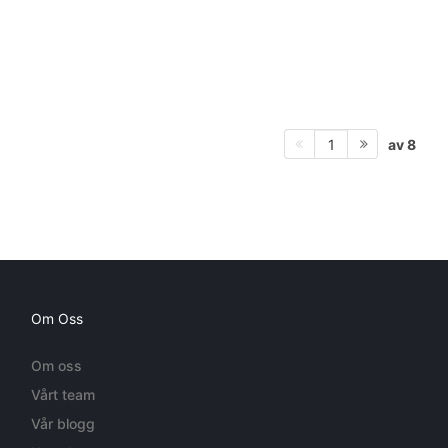
av 8
1
Om Oss
Om oss
Vårt team
Vår blogg