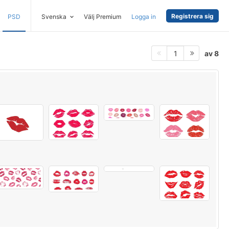
Registrera sig
PSD
Svenska
Välj Premium
Logga in
av 8
1