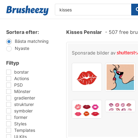
Sortera efter:
Kisses Penslar
-
507 free br
Bästa matchning
Nyaste
Sponsrade bilder av
Filtyp
borstar
Actions
PSD
Mönster
gradienter
strukturer
symboler
former
Styles
Templates
Ui Kits