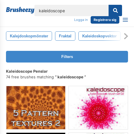
lose
Logga in
Registrera sig
Kalejdoskopmönster
Fraktal
Kaleidoskopvektor
Filters
Kaleidoscope Penslar
74 free brushes matching
kaleidoscope