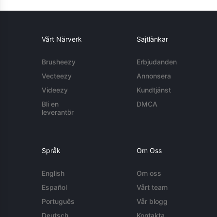
Vårt Närverk
Sajtlänkar
Brusheezy
Erbjudanden
Vecteezy
Annonsera
Videezy
Kundtjänst
Bli en
DMCA
leverantör
Språk
Om Oss
English
Om oss
Español
Vårt team
Português
Vår blogg
Deutsch
Kontakta