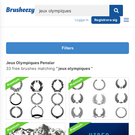
lose
Logga in
Registrera sig
Filters
Jeux Olympiques Penslar
33 free brushes matching
jeux olympiques