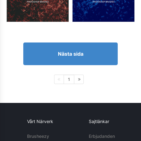
Nästa sida
1
Vårt Närverk
Sajtlänkar
Brusheezy
Erbjudanden