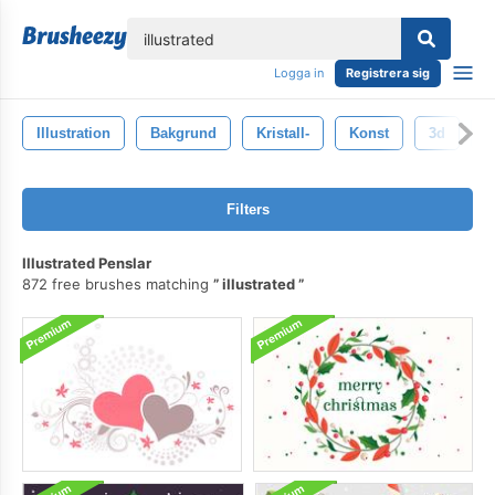
lose
Logga in
Registrera sig
Illustration
Bakgrund
Kristall-
Konst
3d
U
Filters
Illustrated Penslar
872 free brushes matching
illustrated