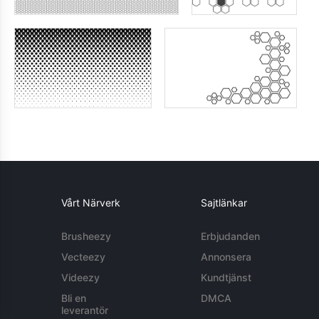
Vårt Närverk
Sajtlänkar
Brusheezy
Erbjudanden
Vecteezy
Annonsera
Videezy
Kundtjänst
Bli en
DMCA
leverantör