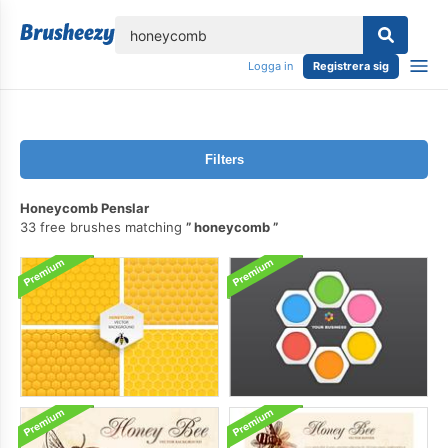
lose
Logga in
Registrera sig
Filters
Honeycomb Penslar
33 free brushes matching
honeycomb