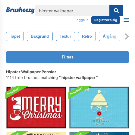
lose
Logga in
Registrera sig
Tapet
Bakgrund
Textur
Retro
Årgång
Dek
Filters
Hipster Wallpaper Penslar
1114 free brushes matching
hipster wallpaper