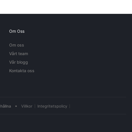
Om Oss
Om oss
Vårt team
Vår blogg
Kontakta oss
•
hållna
Villkor
Integritetspolicy