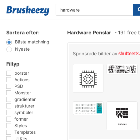
Sortera efter:
Hardware Penslar
-
191 free 
Bästa matchning
Nyaste
Sponsrade bilder av
Filtyp
borstar
Actions
PSD
Mönster
gradienter
strukturer
symboler
former
Styles
Templates
Ui Kits