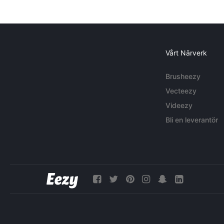
Vårt Närverk
Brusheezy
Vecteezy
Videezy
Bli en leverantör