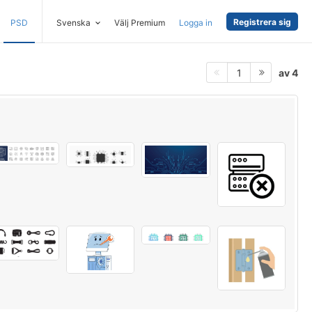
Registrera sig
PSD
Svenska
Välj Premium
Logga in
av 4
1