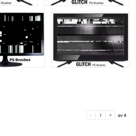
av 4
1