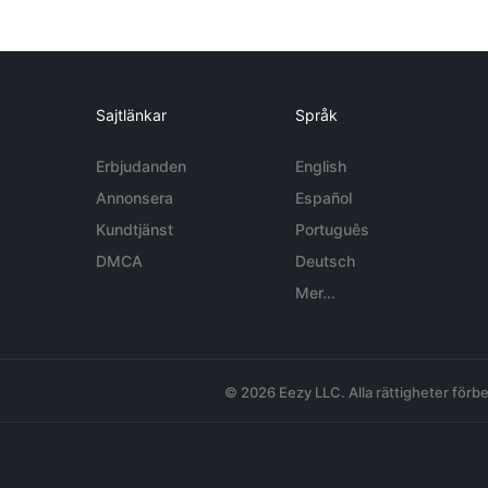
Sajtlänkar
Språk
Erbjudanden
English
Annonsera
Español
Kundtjänst
Português
DMCA
Deutsch
Mer...
© 2026 Eezy LLC. Alla rättigheter förbe