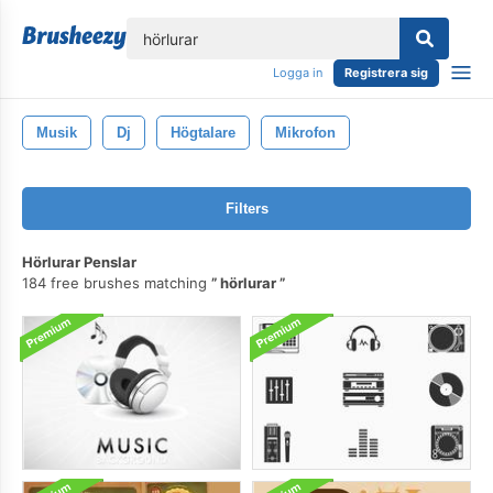
lose
Logga in
Registrera sig
Musik
Dj
Högtalare
Mikrofon
Filters
Hörlurar Penslar
184 free brushes matching
hörlurar