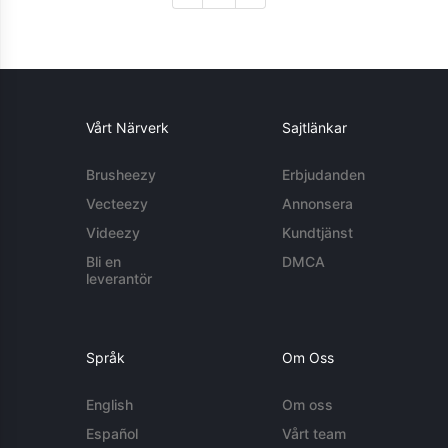
Vårt Närverk
Sajtlänkar
Brusheezy
Erbjudanden
Vecteezy
Annonsera
Videezy
Kundtjänst
Bli en
DMCA
leverantör
Språk
Om Oss
English
Om oss
Español
Vårt team