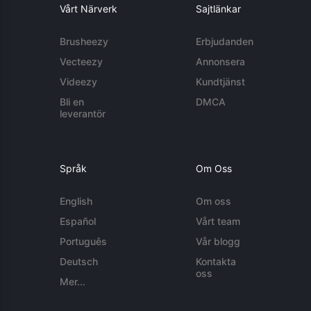
Vårt Närverk
Sajtlänkar
Brusheezy
Erbjudanden
Vecteezy
Annonsera
Videezy
Kundtjänst
Bli en
DMCA
leverantör
Språk
Om Oss
English
Om oss
Español
Vårt team
Português
Vår blogg
Deutsch
Kontakta
oss
Mer...