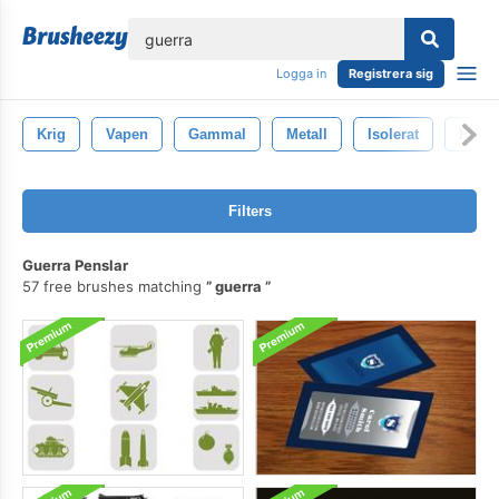
lose
Logga in
Registrera sig
Krig
Vapen
Gammal
Metall
Isolerat
Ridda
Filters
Guerra Penslar
57 free brushes matching
guerra