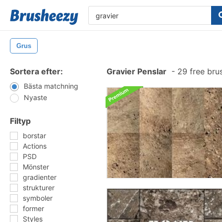
Grus
Sortera efter:
Gravier Penslar
-
29 free bru
Bästa matchning
Nyaste
Filtyp
borstar
Actions
PSD
Mönster
gradienter
strukturer
symboler
former
Styles