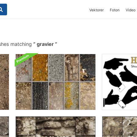
Vektorer
Foton
Video
shes matching
gravier