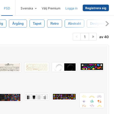
Registrera sig
PSD
Svenska
Välj Premium
Logga in
ig
Årgång
Tapet
Retro
Abstrakt
Designelement
av 40
1