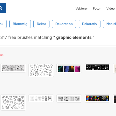
Vektorer
Foton
Video
ok
Blommig
Dekor
Dekoration
Dekorativ
Naturl
317 free brushes matching
graphic elements