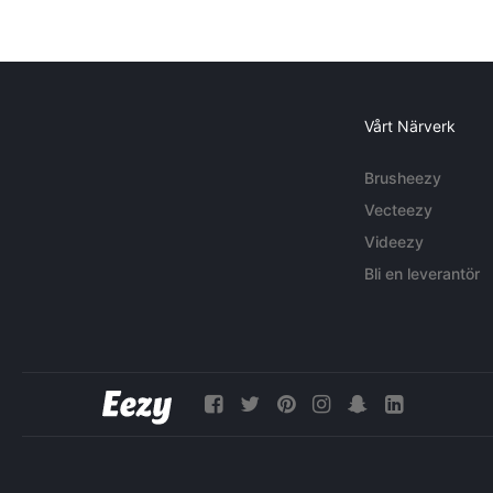
Vårt Närverk
Brusheezy
Vecteezy
Videezy
Bli en leverantör