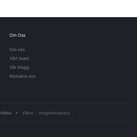
Om Oss
Om oss
Vårt team
Vår blogg
Kontakta oss
•
hållna
Villkor
Integritetspolicy