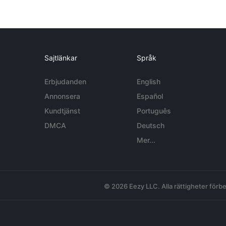
Sajtlänkar
Språk
Erbjudanden
English
Annonsera
Español
Kundtjänst
Português
DMCA
Deutsch
Mer...
© 2026 Eezy LLC. Alla rättigheter förbe