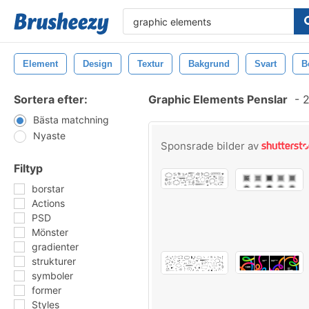
Element
Design
Textur
Bakgrund
Svart
B
Sortera efter:
Graphic Elements Penslar
-
2
Bästa matchning
Nyaste
Sponsrade bilder av
Filtyp
borstar
Actions
PSD
Mönster
gradienter
strukturer
symboler
former
Styles