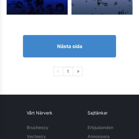
Nästa sida
1
Vårt Närverk
Sajtlänkar
Brusheezy
Erbjudanden
Vecteezy
Annonsera