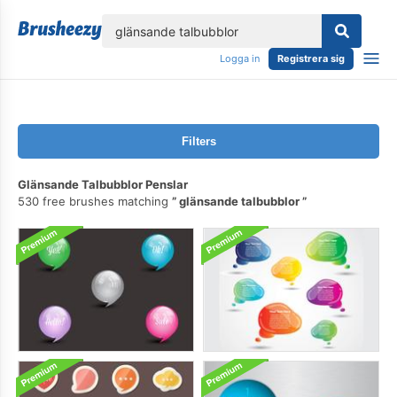
lose
Logga in
Registrera sig
Filters
Glänsande Talbubblor Penslar
530 free brushes matching
glänsande talbubblor