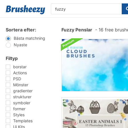
Sortera efter:
Fuzzy Penslar
-
16 free brus
Bästa matchning
Nyaste
Filtyp
borstar
Actions
PSD
Mönster
gradienter
strukturer
symboler
former
Styles
Templates
Ui Kits