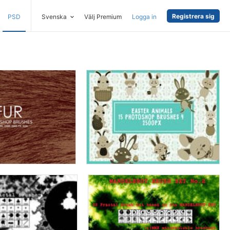
Registrera sig
PSD
Svenska
Välj Premium
Logga in