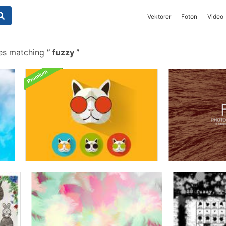
Vektorer
Foton
Video
hes matching
fuzzy