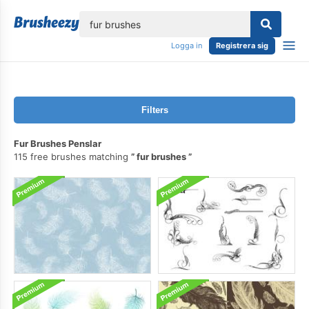
lose
Logga in
Registrera sig
Filters
Fur Brushes Penslar
115 free brushes matching
fur brushes