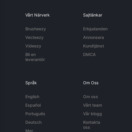
Vårt Närverk
Sajtlänkar
Brusheezy
Erbjudanden
Vecteezy
Annonsera
Videezy
Kundtjänst
Bli en
DMCA
leverantör
Språk
Om Oss
English
Om oss
Español
Vårt team
Português
Vår blogg
Deutsch
Kontakta
oss
Mer...