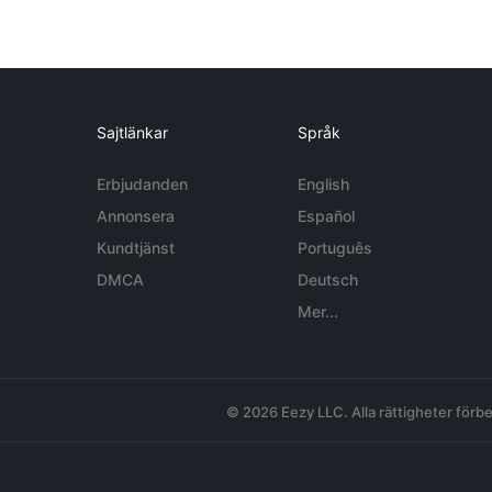
Sajtlänkar
Språk
Erbjudanden
English
Annonsera
Español
Kundtjänst
Português
DMCA
Deutsch
Mer...
© 2026 Eezy LLC. Alla rättigheter förbe