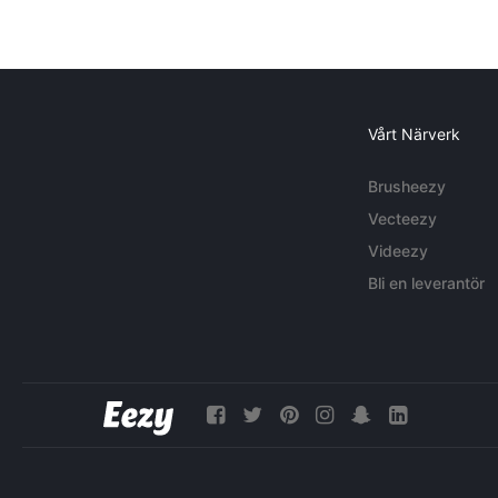
Vårt Närverk
Brusheezy
Vecteezy
Videezy
Bli en leverantör