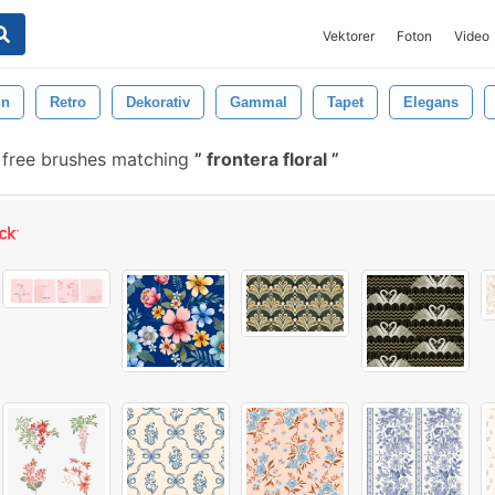
Vektorer
Foton
Video
gn
Retro
Dekorativ
Gammal
Tapet
Elegans
free brushes matching
frontera floral