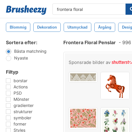
Blommig
Dekoration
Utsmyckad
Årgång
Desi
Sortera efter:
Frontera Floral Penslar
-
996 
Bästa matchning
Nyaste
Sponsrade bilder av
Filtyp
borstar
Actions
PSD
Mönster
gradienter
strukturer
symboler
former
Styles