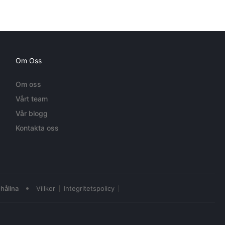
Om Oss
Om oss
Vårt team
Vår blogg
Kontakta oss
•
hållna
Villkor
Integritetspolicy