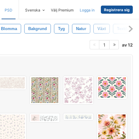
Registrera sig
PSD
Svenska
Välj Premium
Logga in
Blomma
Bakgrund
Tyg
Natur
Växt
Textil-
av 12
1