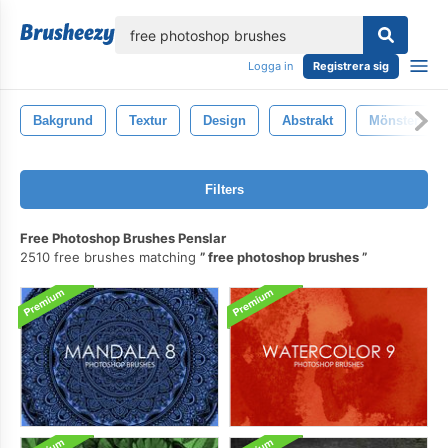
lose
Logga in
Registrera sig
Bakgrund
Textur
Design
Abstrakt
Mönster
Filters
Free Photoshop Brushes Penslar
2510 free brushes matching
free photoshop brushes