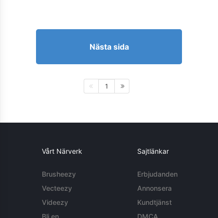
Nästa sida
1
Vårt Närverk
Sajtlänkar
Brusheezy
Erbjudanden
Vecteezy
Annonsera
Videezy
Kundtjänst
Bli en
DMCA