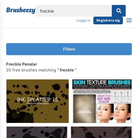
lose
Logga in
Registrera sig
Filters
Freckle Penslar
20 free brushes matching
freckle