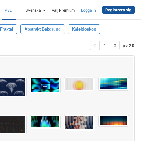
Registrera sig
PSD
Svenska
Välj Premium
Logga in
Fraktal
Abstrakt Bakgrund
Kalejdoskop
av 20
1