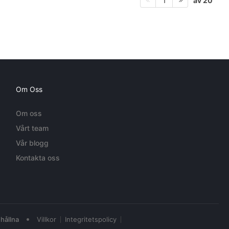
av 20
1
Om Oss
Om oss
Vårt team
Vår blogg
Kontakta oss
•
hållna
Villkor
Integritetspolicy