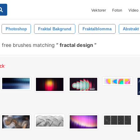
Vektorer
Foton
Video
Photoshop
Fraktal Bakgrund
Fraktalblomma
Abstrakt 
 free brushes matching
fractal design