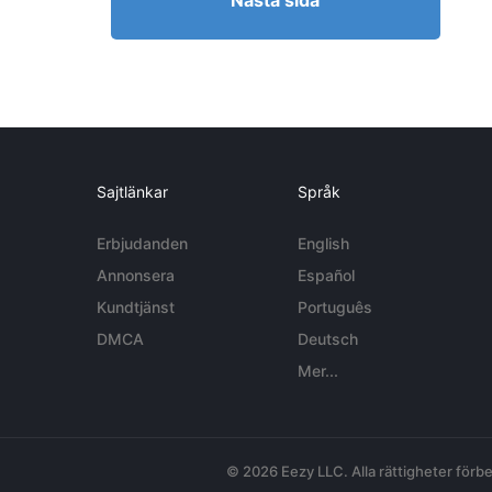
Nästa sida
Sajtlänkar
Språk
Erbjudanden
English
Annonsera
Español
Kundtjänst
Português
DMCA
Deutsch
Mer...
© 2026 Eezy LLC. Alla rättigheter förbe