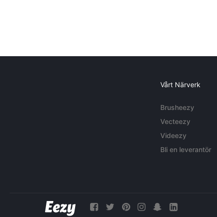
Vårt Närverk
Brusheezy
Vecteezy
Videezy
Bli en leverantör