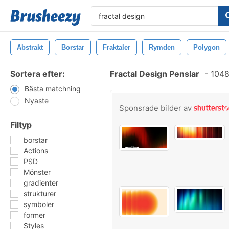
Abstrakt
Borstar
Fraktaler
Rymden
Polygon
Sortera efter:
Fractal Design Penslar
-
1048
Bästa matchning
Nyaste
Sponsrade bilder av
Filtyp
borstar
Actions
PSD
Mönster
gradienter
strukturer
symboler
former
Styles