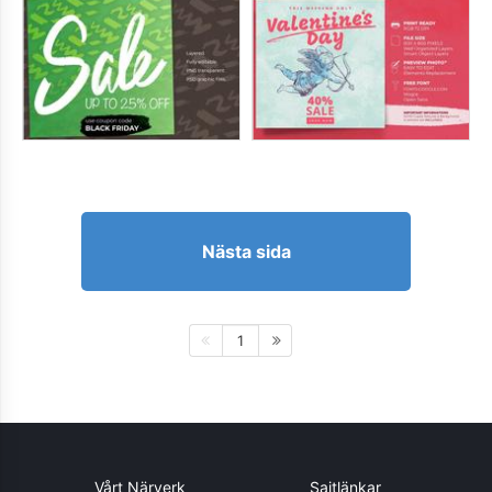
Nästa sida
1
Vårt Närverk
Sajtlänkar