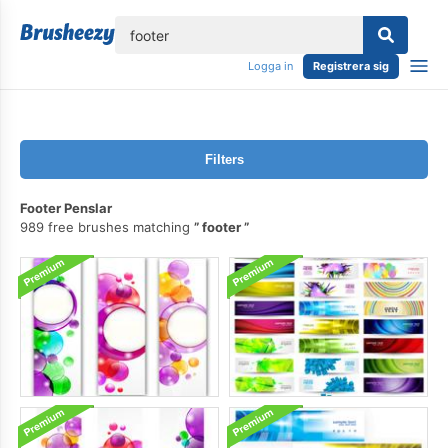
lose
Logga in
Registrera sig
Filters
Footer Penslar
989 free brushes matching
footer