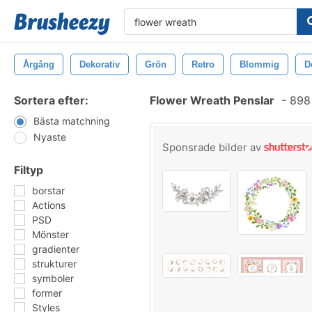
Årgång
Dekorativ
Grön
Retro
Blommig
D
Sortera efter:
Flower Wreath Penslar
-
898 
Bästa matchning
Nyaste
Sponsrade bilder av
Filtyp
borstar
Actions
PSD
Mönster
gradienter
strukturer
symboler
former
Styles