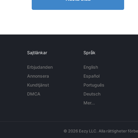
Sajtlänkar
Språk
Erbjudanden
English
Annonsera
Español
Kundtjänst
Português
DMCA
Deutsch
Mer...
© 2026 Eezy LLC. Alla rättigheter förbe