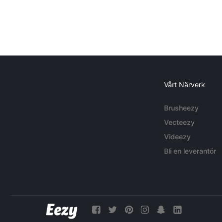
Vårt Närverk
Brusheezy
Vecteezy
Videezy
Bli en leverantör