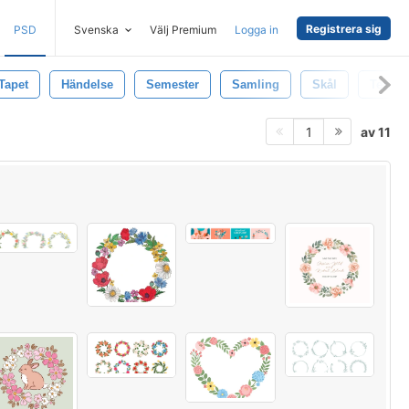
Registrera sig
PSD
Svenska
Välj Premium
Logga in
Tapet
Händelse
Semester
Samling
Skål
Textur
av 11
1