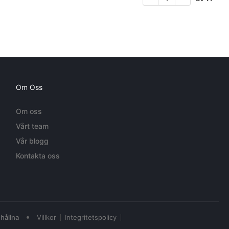
Om Oss
Om oss
Vårt team
Vår blogg
Kontakta oss
•
hållna
Villkor
Integritetspolicy