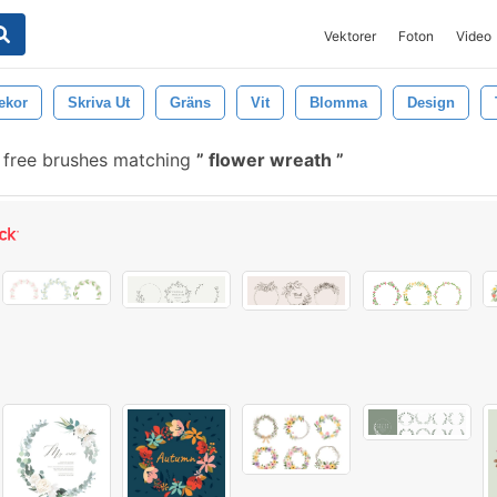
Vektorer
Foton
Video
ekor
Skriva Ut
Gräns
Vit
Blomma
Design
free brushes matching
flower wreath