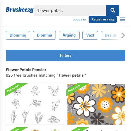
lose
Logga in
Registrera sig
Blommig
Blomma
Årgång
Växt
Design
N
Filters
Flower Petals Penslar
825 free brushes matching
flower petals