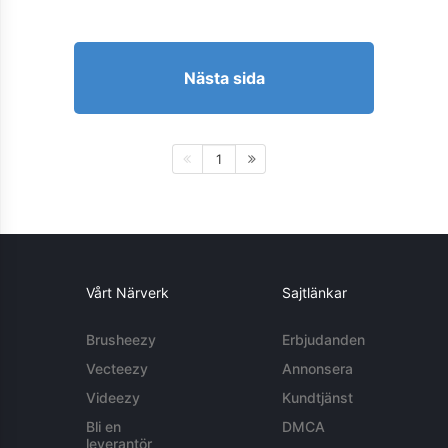
Nästa sida
1
Vårt Närverk
Sajtlänkar
Brusheezy
Erbjudanden
Vecteezy
Annonsera
Videezy
Kundtjänst
Bli en
DMCA
leverantör