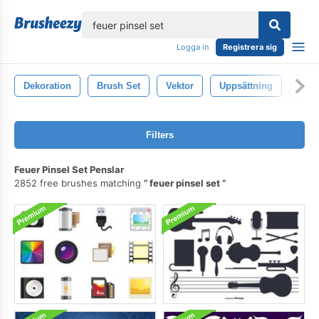
lose
Logga in
Registrera sig
Dekoration
Brush Set
Vektor
Uppsättning
Ele
Filters
Feuer Pinsel Set Penslar
2852 free brushes matching
feuer pinsel set