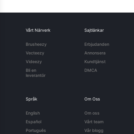
Vårt Närverk
Sajtlänkar
Brusheezy
Erbjudanden
Vecteezy
Annonsera
Videezy
Kundtjänst
Bli en
DMCA
leverantör
Språk
Om Oss
English
Om oss
Español
Vårt team
Português
Vår blogg