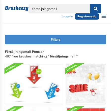
lose
Logga in
Registrera sig
Filters
Försäljningsmall Penslar
467 free brushes matching
försäljningsmall