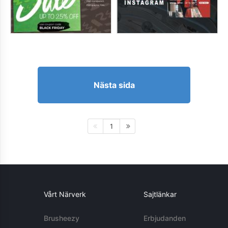
Nästa sida
1
Vårt Närverk
Sajtlänkar
Brusheezy
Erbjudanden