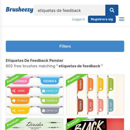
lose
Logga in
Registrera sig
Filters
Etiquetas De Feedback Penslar
602 free brushes matching
etiquetas de feedback