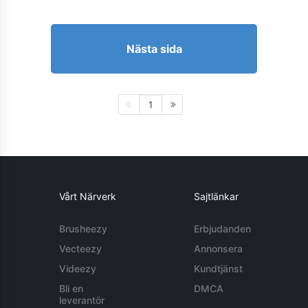
Nästa sida
1
Vårt Närverk
Sajtlänkar
Brusheezy
Erbjudanden
Vecteezy
Annonsera
Videezy
Kundtjänst
Bli en
DMCA
leverantör