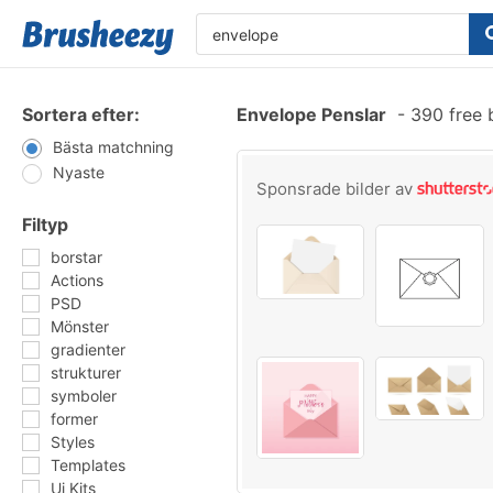
Sortera efter:
Envelope Penslar
-
390 free 
Bästa matchning
Nyaste
Sponsrade bilder av
Filtyp
borstar
Actions
PSD
Mönster
gradienter
strukturer
symboler
former
Styles
Templates
Ui Kits