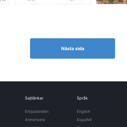
Nästa sida
Sajtlänkar
Språk
Erbjudanden
English
Annonsera
Español