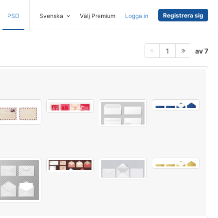
Registrera sig
PSD
Svenska
Välj Premium
Logga in
av 7
1