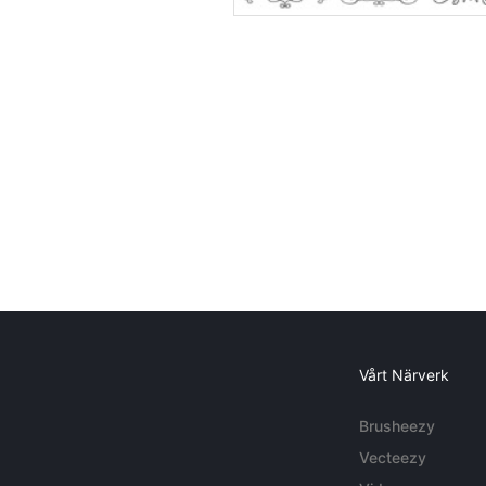
Vårt Närverk
Brusheezy
Vecteezy