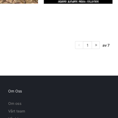
av 7
1
Om Oss
Om oss
Vårt team