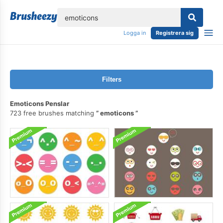
lose
Logga in
Registrera sig
Filters
Emoticons Penslar
723 free brushes matching
emoticons