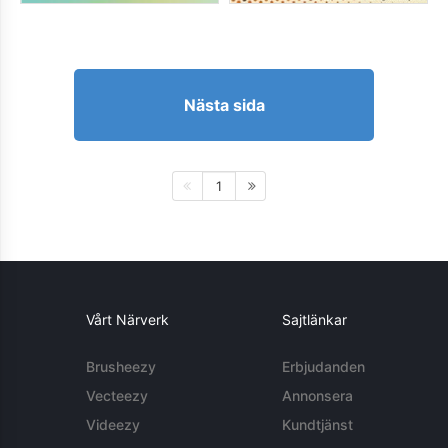
Nästa sida
1
Vårt Närverk
Sajtlänkar
Brusheezy
Erbjudanden
Vecteezy
Annonsera
Videezy
Kundtjänst