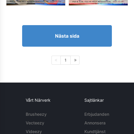
Nästa sida
1
Vårt Närverk
Sajtlänkar
Brusheezy
Erbjudanden
Vecteezy
Annonsera
Videezy
Kundtjänst