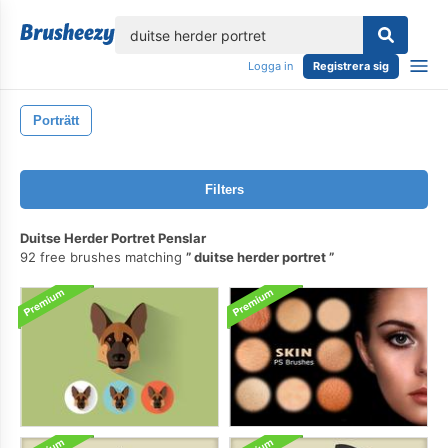
lose
Logga in
Registrera sig
Porträtt
Filters
Duitse Herder Portret Penslar
92 free brushes matching
duitse herder portret