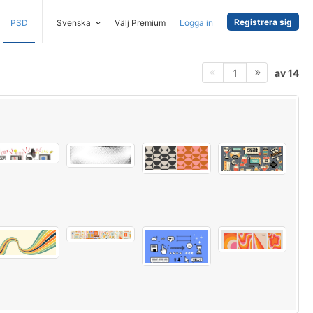
Registrera sig
PSD
Svenska
Välj Premium
Logga in
av 14
1