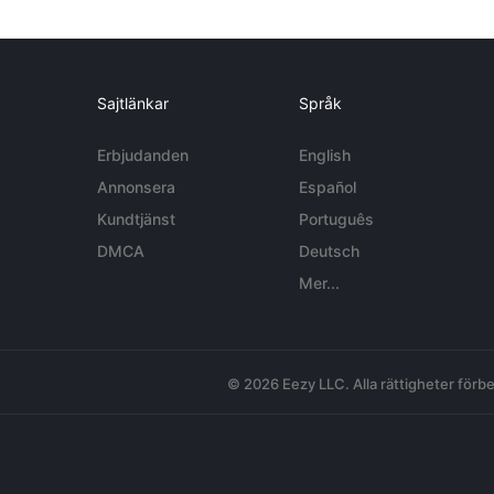
Sajtlänkar
Språk
Erbjudanden
English
Annonsera
Español
Kundtjänst
Português
DMCA
Deutsch
Mer...
© 2026 Eezy LLC. Alla rättigheter förbe