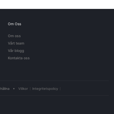
Om Oss
Om oss
Vårt team
Vår blogg
Kontakta oss
•
hållna
Villkor
Integritetspolicy