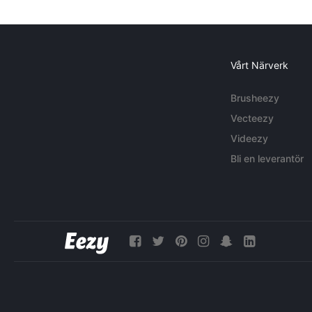
Vårt Närverk
Brusheezy
Vecteezy
Videezy
Bli en leverantör