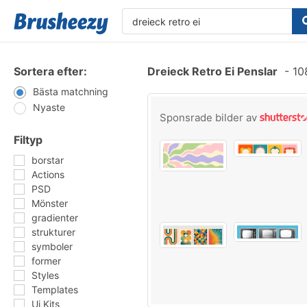
Sortera efter:
Dreieck Retro Ei Penslar
-
108
Bästa matchning
Nyaste
Sponsrade bilder av
Filtyp
borstar
Actions
PSD
Mönster
gradienter
strukturer
symboler
former
Styles
Templates
Ui Kits