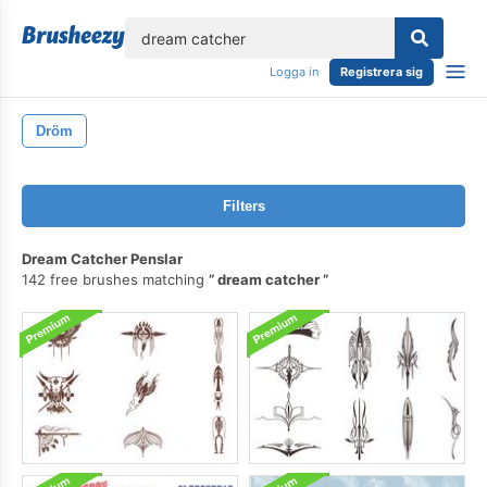
lose
Logga in
Registrera sig
Dröm
Filters
Dream Catcher Penslar
142 free brushes matching
dream catcher