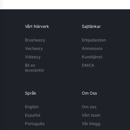
Vårt Närverk
Sajtlänkar
Brusheezy
Erbjudanden
Vecteezy
Annonsera
Videezy
Kundtjänst
Bli en
DMCA
leverantör
Språk
Om Oss
English
Om oss
Español
Vårt team
Português
Vår blogg