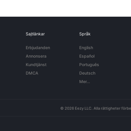
Sajtlänkar
Språk
Erbjudanden
English
Annonsera
Español
Kundtjänst
Português
DMCA
Deutsch
Mer...
© 2026 Eezy LLC. Alla rättigheter förbe