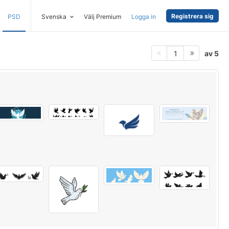
Registrera sig
PSD
Svenska
Välj Premium
Logga in
av 5
1