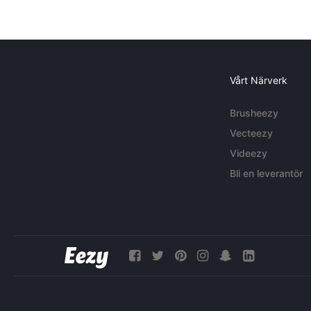
Vårt Närverk
Brusheezy
Vecteezy
Videezy
Bli en leverantör