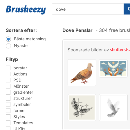
Sortera efter:
Dove Penslar
-
304 free brus
Bästa matchning
Nyaste
Sponsrade bilder av
Filtyp
borstar
Actions
PSD
Mönster
gradienter
strukturer
symboler
former
Styles
Templates
Ui Kits