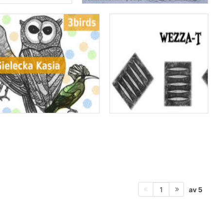
av 5
1