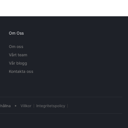
Om Oss
Om oss
Vårt team
Vår blogg
Kontakta oss
•
hållna
Villkor
Integritetspolicy