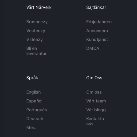
Vårt Närverk
Sajtlänkar
Brusheezy
Erbjudanden
Vecteezy
Annonsera
Videezy
Kundtjänst
Bli en
DMCA
leverantör
Språk
Om Oss
English
Om oss
Español
Vårt team
Português
Vår blogg
Deutsch
Kontakta
oss
Mer...