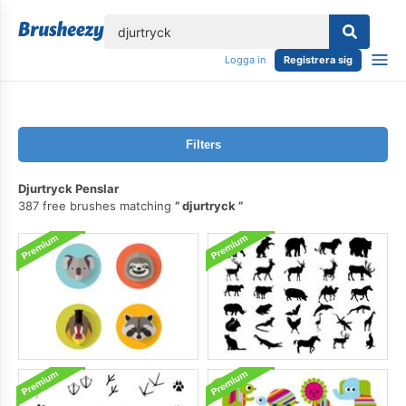
lose
Logga in
Registrera sig
Filters
Djurtryck Penslar
387 free brushes matching
djurtryck