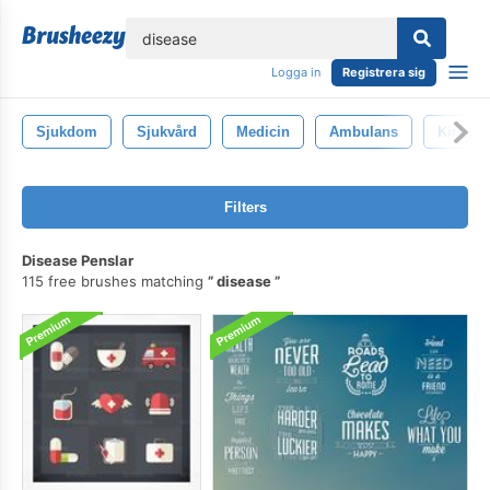
lose
Logga in
Registrera sig
Sjukdom
Sjukvård
Medicin
Ambulans
Kirurgi
Filters
Disease Penslar
115 free brushes matching
disease