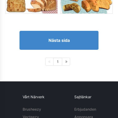
Nästa sida
1
Vårt Närverk
Sajtlänkar
Brusheezy
Erbjudanden
Vecteezy
Annonsera