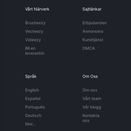
Vårt Närverk
Sajtlänkar
Brusheezy
Erbjudanden
Vecteezy
Annonsera
Videezy
Kundtjänst
Bli en
DMCA
leverantör
Språk
Om Oss
English
Om oss
Español
Vårt team
Português
Vår blogg
Deutsch
Kontakta
oss
Mer...