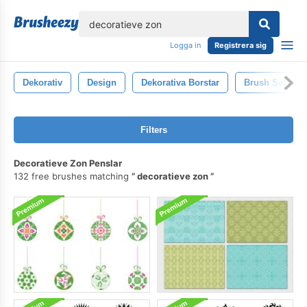
lose
Logga in
Registrera sig
Dekorativ
Design
Dekorativa Borstar
Brush Set
Filters
Decoratieve Zon Penslar
132 free brushes matching
decoratieve zon