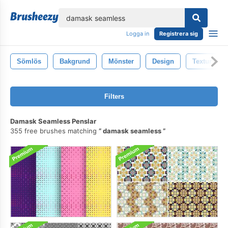
lose
Logga in
Registrera sig
Sömlös
Bakgrund
Mönster
Design
Textur
Filters
Damask Seamless Penslar
355 free brushes matching
damask seamless