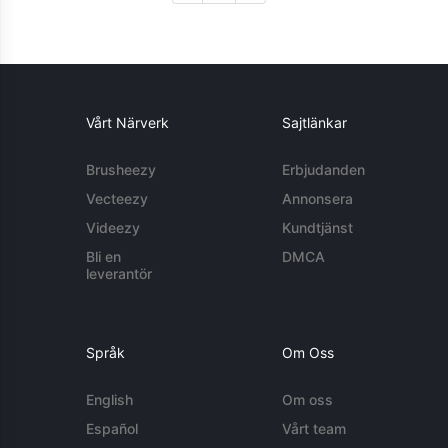
Vårt Närverk
Sajtlänkar
Brusheezy
Erbjudanden
Vecteezy
Annonsera
Videezy
Kundtjänst
Bli en
DMCA
leverantör
Språk
Om Oss
English
Om oss
Español
Vårt team