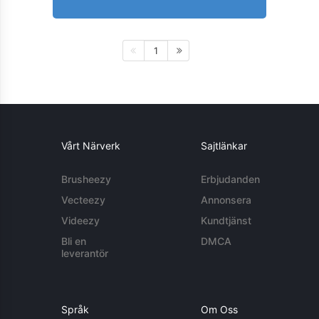
1
Vårt Närverk
Sajtlänkar
Brusheezy
Erbjudanden
Vecteezy
Annonsera
Videezy
Kundtjänst
Bli en
DMCA
leverantör
Språk
Om Oss