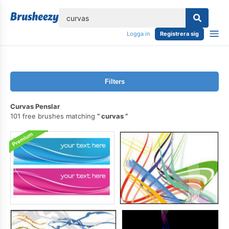
lose
Logga in
Registrera sig
Filters
Curvas Penslar
101 free brushes matching
curvas