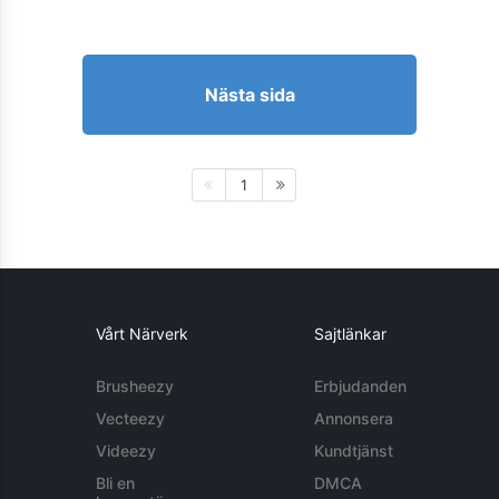
Nästa sida
1
Vårt Närverk
Sajtlänkar
Brusheezy
Erbjudanden
Vecteezy
Annonsera
Videezy
Kundtjänst
Bli en
DMCA