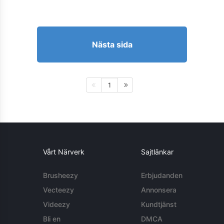
Nästa sida
1
Vårt Närverk
Sajtlänkar
Brusheezy
Erbjudanden
Vecteezy
Annonsera
Videezy
Kundtjänst
Bli en
DMCA