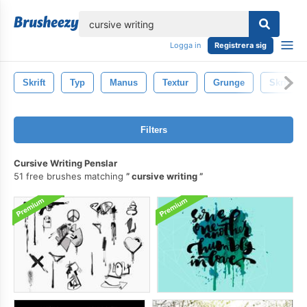
lose
Logga in
Registrera sig
Skrift
Typ
Manus
Textur
Grunge
Skriva
Filters
Cursive Writing Penslar
51 free brushes matching
cursive writing