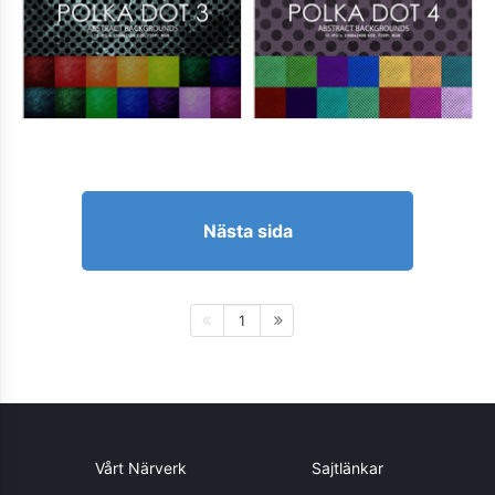
Nästa sida
1
Vårt Närverk
Sajtlänkar