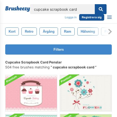
lose
Logga in
Registrera sig
Kort
Retro
Årgång
Ram
Hälsning
Papper
Filters
Cupcake Scrapbook Card Penslar
504 free brushes matching
cupcake scrapbook card