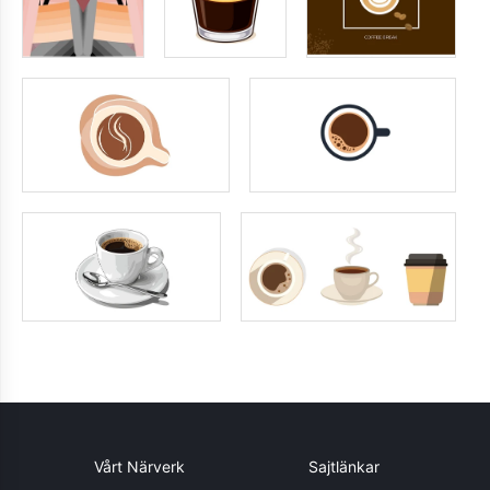
Vårt Närverk
Sajtlänkar