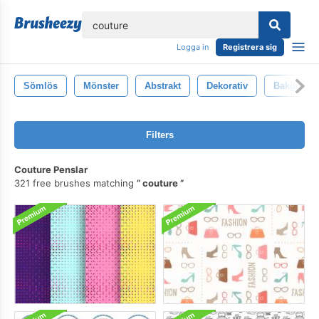
lose
Logga in
Registrera sig
Sömlös
Mönster
Abstrakt
Dekorativ
Bakgrund
Filters
Couture Penslar
321 free brushes matching
couture