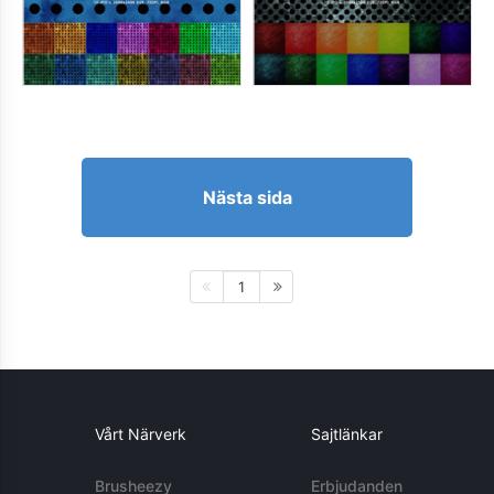
Nästa sida
1
Vårt Närverk
Sajtlänkar
Brusheezy
Erbjudanden