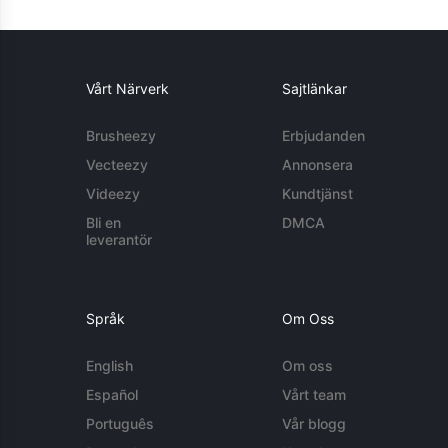
Vårt Närverk
Sajtlänkar
Brusheezy
Erbjudanden
Vecteezy
Annonsera
Videezy
Kundtjänst
Bli en
DMCA
leverantör
Språk
Om Oss
English
Om oss
Español
Vårt team
Português
Vår blogg