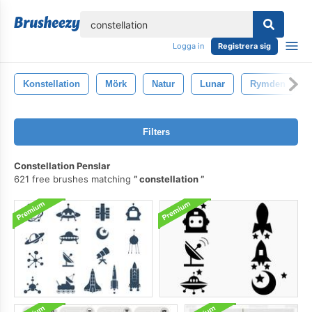
lose
Logga in
Registrera sig
Konstellation
Mörk
Natur
Lunar
Rymden
Filters
Constellation Penslar
621 free brushes matching
constellation