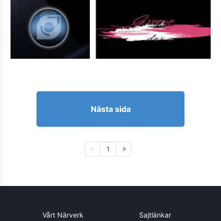
Nästa sida
1
Vårt Närverk
Sajtlänkar