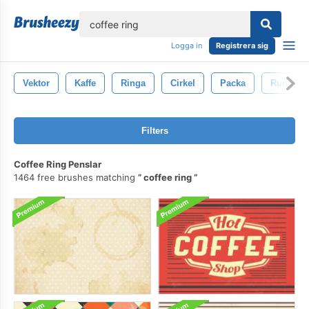
lose
Logga in
Registrera sig
Vektor
Kaffe
Ringa
Cirkel
Packa
Runda
Filters
Coffee Ring Penslar
1464 free brushes matching
coffee ring